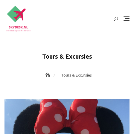
Ga
naar
de
inhoud
Tours & Excursies
Tours & Excursies