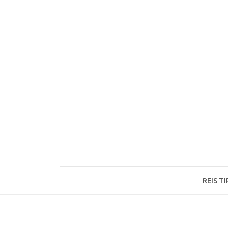
Ga
naar
de
inhoud
REIS TI