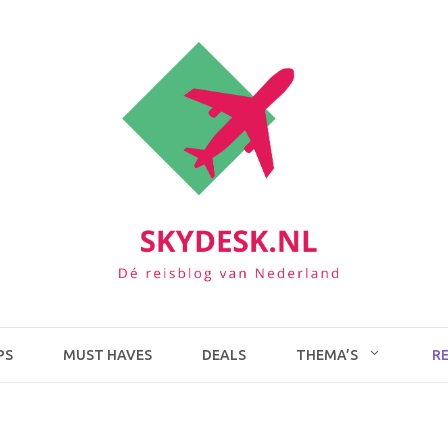
PS
MUST HAVES
DEALS
THEMA’S
R