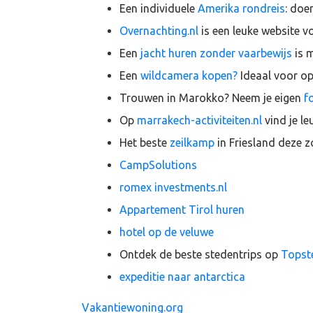
Een individuele
Amerika rondreis
: doe
Overnachting.nl
is een leuke website vo
Een
jacht huren zonder vaarbewijs
is m
Een
wildcamera kopen?
Ideaal voor op 
Trouwen in Marokko? Neem je eigen
f
Op
marrakech-activiteiten.nl
vind je leu
Het beste
zeilkamp
in Friesland deze 
CampSolutions
romex investments.nl
Appartement Tirol huren
hotel op de veluwe
Ontdek de beste stedentrips op
Topste
expeditie naar antarctica
Vakantiewoning.org