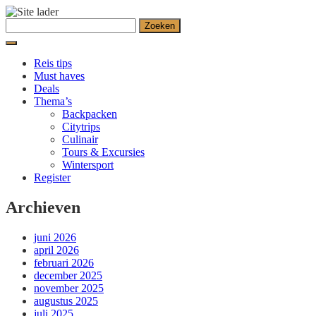
Ga
Zoeken
naar
naar:
de
inhoud
Reis tips
Must haves
Deals
Thema’s
Backpacken
Citytrips
Culinair
Tours & Excursies
Wintersport
Register
Archieven
juni 2026
april 2026
februari 2026
december 2025
november 2025
augustus 2025
juli 2025