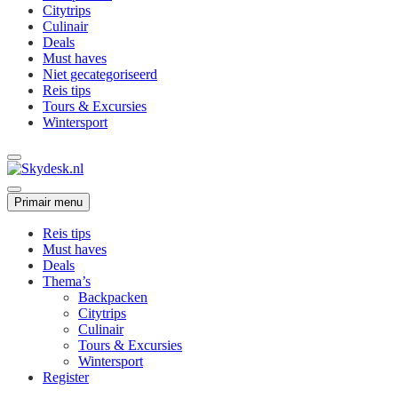
Citytrips
Culinair
Deals
Must haves
Niet gecategoriseerd
Reis tips
Tours & Excursies
Wintersport
Primair menu
Reis tips
Must haves
Deals
Thema’s
Backpacken
Citytrips
Culinair
Tours & Excursies
Wintersport
Register