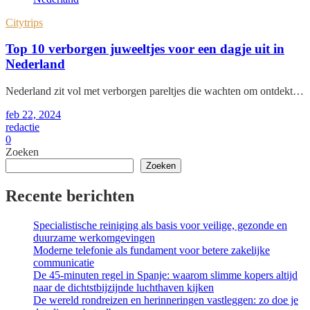
Citytrips
Top 10 verborgen juweeltjes voor een dagje uit in
Nederland
Nederland zit vol met verborgen pareltjes die wachten om ontdekt…
feb 22, 2024
redactie
0
Zoeken
Zoeken
Recente berichten
Specialistische reiniging als basis voor veilige, gezonde en
duurzame werkomgevingen
Moderne telefonie als fundament voor betere zakelijke
communicatie
De 45-minuten regel in Spanje: waarom slimme kopers altijd
naar de dichtstbijzijnde luchthaven kijken
De wereld rondreizen en herinneringen vastleggen: zo doe je