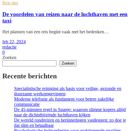
Reis tips
De voordelen van reizen naar de luchthaven met een
taxi
Het plannen van een reis begint vaak met het bedenken…
feb 22, 2024
redactie
0
Zoeken
Zoeken
Recente berichten
Specialistische reiniging als basis voor veilige, gezonde en
duurzame werkomgevingen
Moderne telefonie als fundament voor betere zakelijke
communicatie
De 45-minuten regel in Spanje: waarom slimme kopers altijd
naar de dichtstbijzijnde luchthaven kijken
De wereld rondreizen en herinneringen vastleggen: zo doe je
dat slim en betaalbaar
Psychologische hulpverlening voor praktiserende moslims