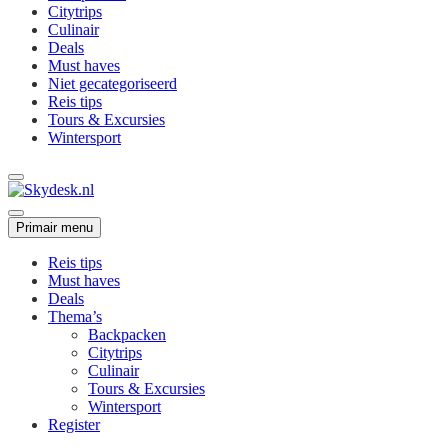
Citytrips
Culinair
Deals
Must haves
Niet gecategoriseerd
Reis tips
Tours & Excursies
Wintersport
Primair menu
Reis tips
Must haves
Deals
Thema’s
Backpacken
Citytrips
Culinair
Tours & Excursies
Wintersport
Register