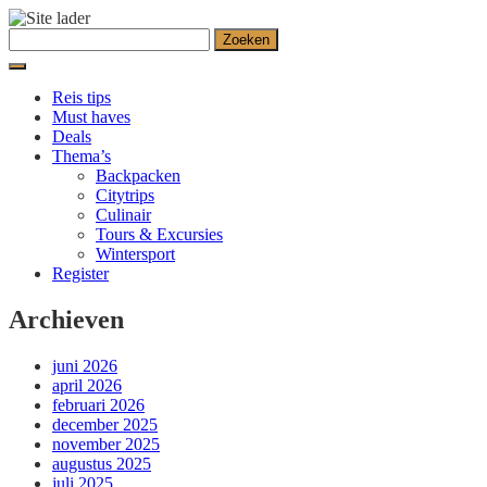
Ga
Zoeken
naar
naar:
de
inhoud
Reis tips
Must haves
Deals
Thema’s
Backpacken
Citytrips
Culinair
Tours & Excursies
Wintersport
Register
Archieven
juni 2026
april 2026
februari 2026
december 2025
november 2025
augustus 2025
juli 2025