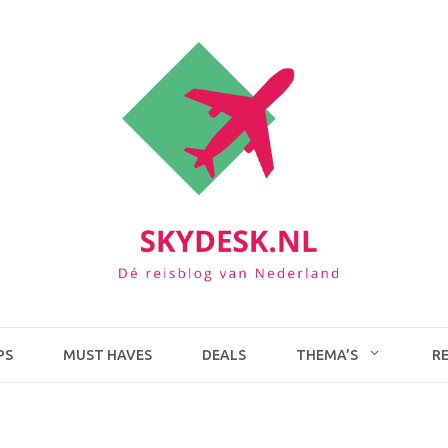
PS
MUST HAVES
DEALS
THEMA’S
R