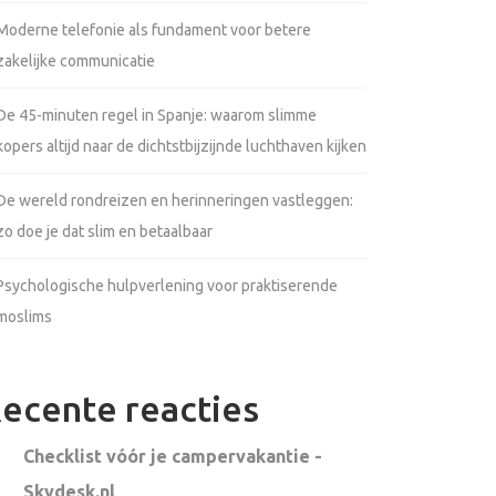
Moderne telefonie als fundament voor betere
zakelijke communicatie
De 45-minuten regel in Spanje: waarom slimme
kopers altijd naar de dichtstbijzijnde luchthaven kijken
De wereld rondreizen en herinneringen vastleggen:
zo doe je dat slim en betaalbaar
Psychologische hulpverlening voor praktiserende
moslims
ecente reacties
Checklist vóór je campervakantie -
Skydesk.nl