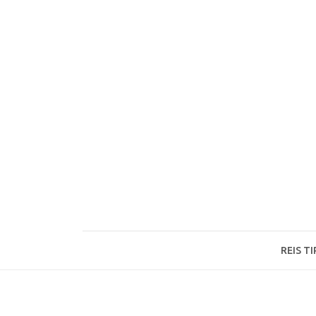
Ga
naar
de
inhoud
REIS TI