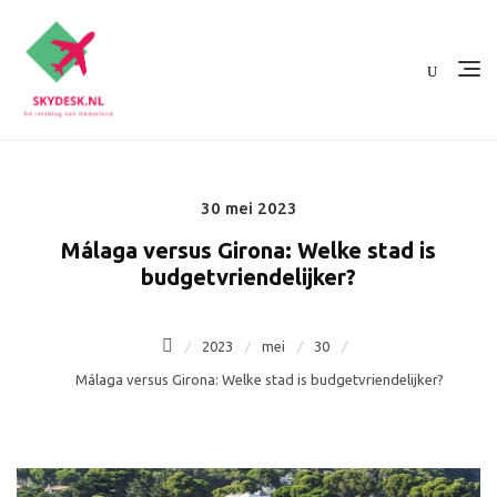
Ga
naar
de
inhoud
30 mei 2023
Posted
on
Málaga versus Girona: Welke stad is
budgetvriendelijker?
2023
mei
30
Málaga versus Girona: Welke stad is budgetvriendelijker?